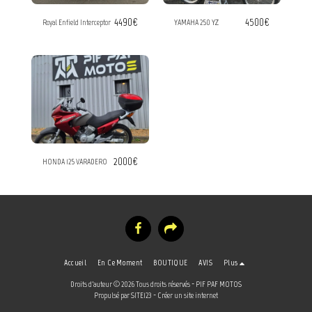
4490
€
4500
€
Royal Enfield Interceptor
YAMAHA 250 YZ
2000
€
HONDA 125 VARADERO
Accueil
En Ce Moment
BOUTIQUE
AVIS
Plus
Droits d'auteur © 2026 Tous droits réservés -
PIF PAF MOTOS
Propulsé par
SITE123
-
Créer un site internet