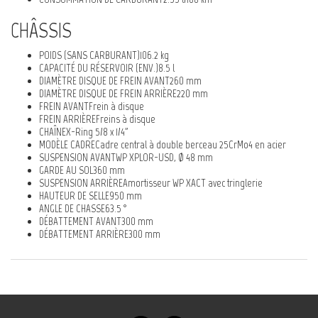
CHÂSSIS
POIDS (SANS CARBURANT)106.2 kg
CAPACITÉ DU RÉSERVOIR (ENV.)8.5 l
DIAMÈTRE DISQUE DE FREIN AVANT260 mm
DIAMÈTRE DISQUE DE FREIN ARRIÈRE220 mm
FREIN AVANTFrein à disque
FREIN ARRIÈREFreins à disque
CHAÎNEX-Ring 5/8 x 1/4"
MODÈLE CADRECadre central à double berceau 25CrMo4 en acier
SUSPENSION AVANTWP XPLOR-USD, Ø 48 mm
GARDE AU SOL360 mm
SUSPENSION ARRIÈREAmortisseur WP XACT avec tringlerie
HAUTEUR DE SELLE950 mm
ANGLE DE CHASSE63.5 °
DÉBATTEMENT AVANT300 mm
DÉBATTEMENT ARRIÈRE300 mm