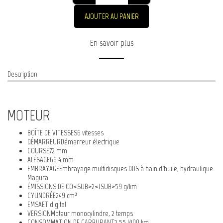
AJOUTER AU PANIER
En savoir plus
Description
MOTEUR
BOÎTE DE VITESSES6 vitesses
DÉMARREURDémarreur électrique
COURSE72 mm
ALÉSAGE66.4 mm
EMBRAYAGEEmbrayage multidisques DDS à bain d’huile, hydraulique
Magura
ÉMISSIONS DE CO<SUB>2</SUB>59 g/km
CYLINDRÉE249 cm³
EMSAET digital
VERSIONMoteur monocylindre, 2 temps
CONSOMMATION DE CARBURANT2.55 l/100 km